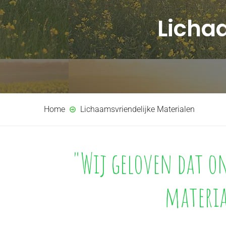
Licha
Home
Lichaamsvriendelijke Materialen
"Wij geloven dat on
materia