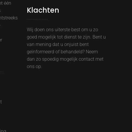
et één
Klachten
s
htstreeks
e
Wij doen ons uiterste best om u zo
goed mogelijk tot dienst te zijn. Bent u
r
van mening dat u onjuist bent
geïnformeerd of behandeld? Neem
dan zo spoedig mogelijk contact met
ons op.
nl
t
ing