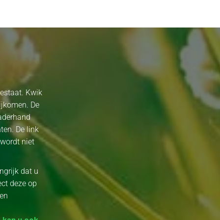
estaat. Kwik
rijkomen. De
naderhand
ten. De link
wordt niet
ngrijk dat u
ect deze op
een