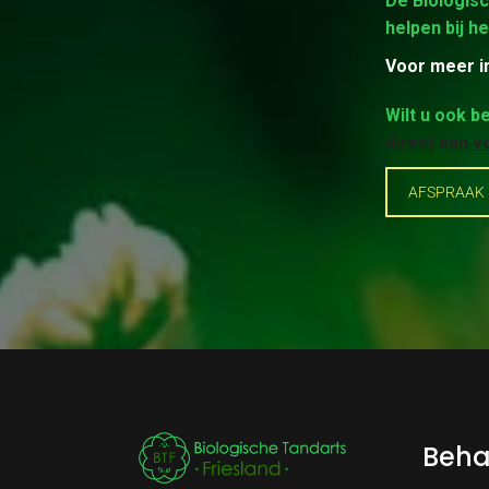
De Biologisc
helpen bij he
Voor meer i
Wilt u ook 
direct aan v
AFSPRAAK
Beha