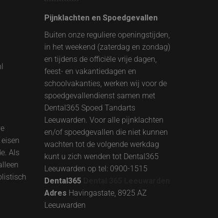
Pijnklachten en Spoedgevallen
Buiten onze reguliere openingstijden,
in het weekend (zaterdag en zondag)
en tijdens de officiële vrije dagen,
l
feest- en vakantiedagen en
schoolvakanties, werken wij voor de
spoedgevallendienst samen met
Dental365 Spoed Tandarts
Leeuwarden. Voor alle pijnklachten
we
en/of spoedgevallen die niet kunnen
 eisen
wachten tot de volgende werkdag
e. Als
kunt u zich wenden tot Dental365
alleen
Leeuwarden op tel: 0900-1515
olistisch
Dental365
Dental 365 Leeuwarden
Adres
Havingastate, 8925 AZ
Leeuwarden