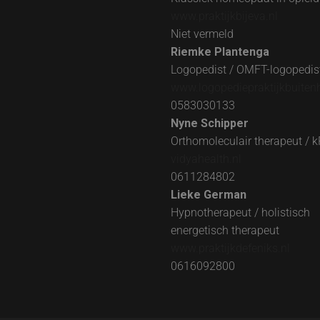
www.praktijkbijeva.nl
Niet vermeld
Riemke Plantenga
Logopedist / OMFT-logopedis
www.logopediepraktijkbuiten
0583030133
Nyne Schipper
Orthomoleculair therapeut / kP
vidyahealth.nl
0611284802
Lieke German
Hypnotherapeut / holistisch
energetisch therapeut
www.praktijkdefeniks.nl
0616092800