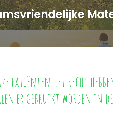
amsvriendelijke Mate
ze patiënten het recht hebb
len er gebruikt worden in 