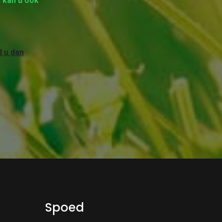
 kan u ook
 u dan
Spoed