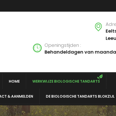
Adre
Eelt
Leeu
Openingstijden :
Behandeldagen van maandag t
HOME
WERKWIJZE BIOLOGISCHE TANDARTS
CT & AANMELDEN
DE BIOLOGISCHE TANDARTS BLOKZIJL