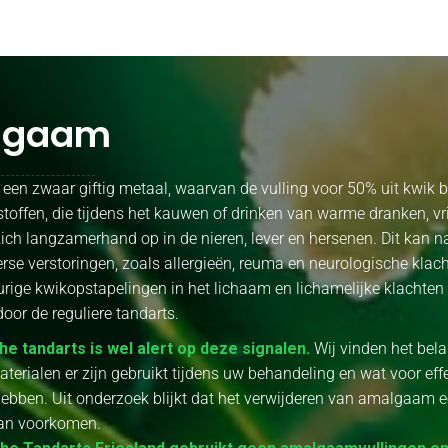
lgaam
en zwaar giftig metaal, waarvan de vulling voor 50% uit kwik b
 stoffen, die tijdens het kauwen of drinken van warme dranken, v
zich langzamerhand op in de nieren, lever en hersenen. Dit kan 
verse verstoringen, zoals allergieën, reuma en neurologische klach
rige kwikopstapelingen in het lichaam en lichamelijke klachten 
door de reguliere tandarts.
he tandarts is wel alert op deze signalen.
Wij vinden het bela
terialen er zijn gebruikt tijdens uw behandeling en wat voor eff
ebben. Uit onderzoek blijkt dat het verwijderen van amalgaam 
kan voorkomen.