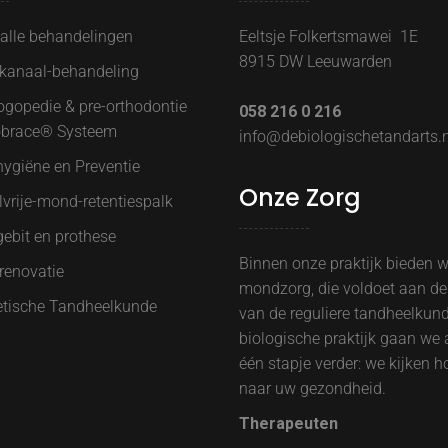
 alle behandelingen
Eeltsje Folkertsmawei 1E
8915 DW Leeuwarden
lkanaal-behandeling
ogopedie & pre-orthodontie
058 216 0 216
brace® Systeem
info@debiologischetandarts.n
ygiëne en Preventie
Onze Zorg
vrije-mond-retentiespalk
ebit en prothese
Binnen onze praktijk bieden 
renovatie
mondzorg, die voldoet aan de
tische Tandheelkunde
van de reguliere tandheelkund
biologische praktijk gaan we 
één stapje verder: we kijken h
naar uw gezondheid.
Therapeuten