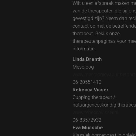
Wilt u een afspraak maken m
van de therapeuten die bij on
gevestigd zijn? Neem dan rec
contact op met de betreffend
therapeut. Bekijk onze
therapeutenpagina’s voor mee
informatie.
Linda Drenth
Mesoloog
www.mesologievanuithethart.
06-20551410
Rebecca Visser
Cupping therapeut /
natuurgeneeskundig therapeu
www.rebeccavisser.nl
06-83572932
Eva Mussche
Klassiek homeopaat in opleid