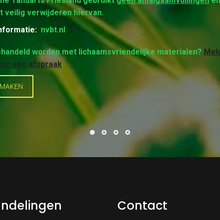
he Tandarts Friesland gebruikt
geen amalgaamvullingen
en
t veilig verwijderen hiervan.
nformatie:
nvbt.nl
behandeld worden met lichaamsvriendelijke materialen?
Meld
oor een afspraak
.
 MAKEN
ndelingen
Contact