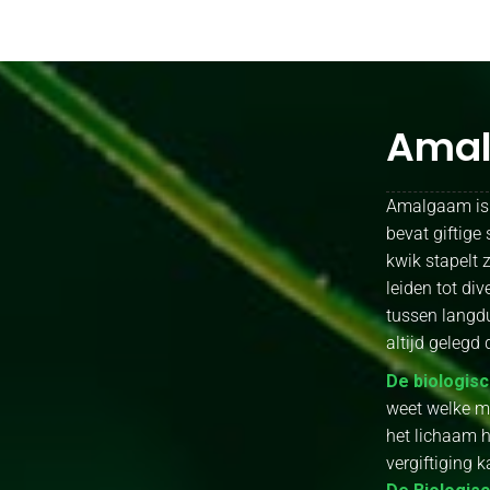
Ama
Amalgaam is e
bevat giftige
kwik stapelt 
leiden tot di
tussen langdu
altijd gelegd 
De biologisc
weet welke ma
het lichaam h
vergiftiging 