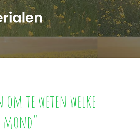
rialen
en om te weten welke
de mond"