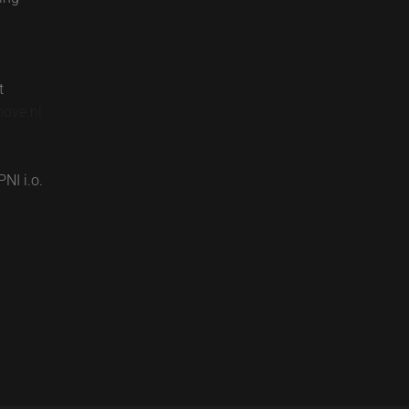
t
hove.nl
NI i.o.