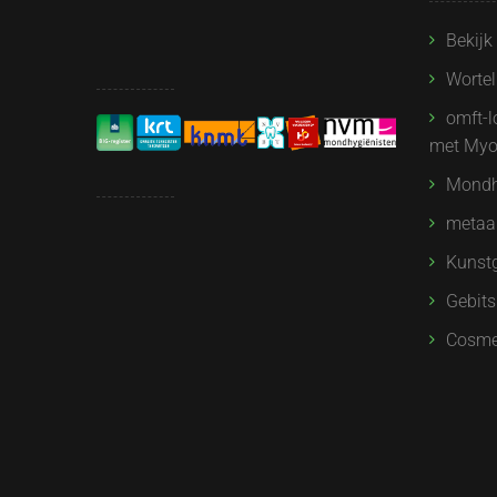
Bekijk
Worte
omft-l
met Myo
Mondh
metaal
Kunstg
Gebits
Cosme